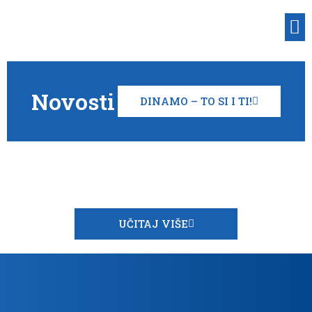
Novosti
DINAMO – TO SI I TI!
UČITAJ VIŠE