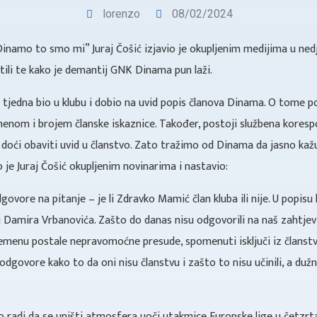
lorenzo
08/02/2024
namo to smo mi” Juraj Čošić izjavio je okupljenim medijima u nedjel
stili te kako je demantij GNK Dinama pun laži.
 tjedna bio u klubu i dobio na uvid popis članova Dinama. O tome po
menom i brojem članske iskaznice. Također, postoji službena kores
 doći obaviti uvid u članstvo. Zato tražimo od Dinama da jasno kaž
ao je Juraj Čošić okupljenim novinarima i nastavio:
vore na pitanje – je li Zdravko Mamić član kluba ili nije. U popisu
 i Damira Vrbanovića. Zašto do danas nisu odgovorili na naš zahtje
emenu postale nepravomoćne presude, spomenuti isključi iz članstv
odgovore kako to da oni nisu članstvu i zašto to nisu učinili, a du
to radi da se uništi atmosfera uoči utakmice Europske lige u četzrt