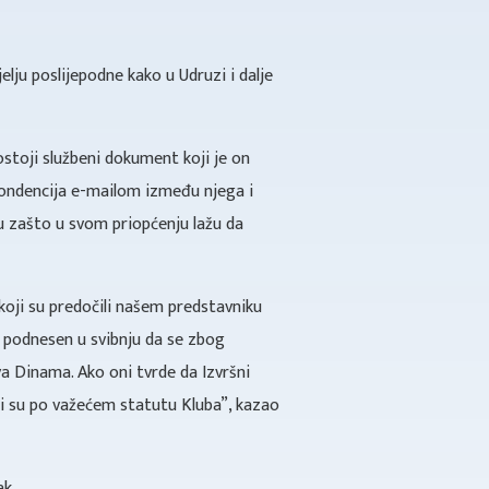
ju poslijepodne kako u Udruzi i dalje
stoji službeni dokument koji je on
pondencija e-mailom između njega i
u zašto u svom priopćenju lažu da
 koji su predočili našem predstavniku
v podnesen u svibnju da se zbog
a Dinama. Ako oni tvrde da Izvršni
žni su po važećem statutu Kluba”, kazao
ak.