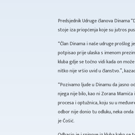
Predsjednik Udruge članova Dinama “Di
stoje iza priopćenja koje su jutros pu
“Član Dinama i naše udruge prošlog je
potpisao prije ulaska s imenom prezi
kluba gdje se točno vidi kada on može
nitko nije vršio uvid u članstvo.”, kaz
“Pozivamo ljude u Dinamu da jasno odgo
njega nije bilo, kao ni Zorana Mamića
procesa i optužnica, koju su u međuvr
odbor nije donio tu odluku, neka onda 
je Čošić.
Odbacio je i spinove iz kluba kako se 