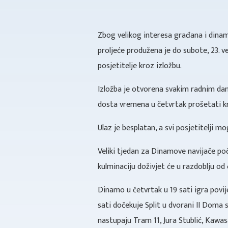
Zbog velikog interesa građana i dinam
proljeće produžena je do subote, 23. v
posjetitelje kroz izložbu.
Izložba je otvorena svakim radnim dano
dosta vremena u četvrtak prošetati kr
Ulaz je besplatan, a svi posjetitelji mo
Veliki tjedan za Dinamove navijače po
kulminaciju doživjet će u razdoblju od 
Dinamo u četvrtak u 19 sati igra povi
sati dočekuje Split u dvorani II Doma 
nastupaju Tram 11, Jura Stublić, Kawas