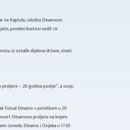
ar na Kaptolu, izložba Dinamovo
ljače, posebni kustosi vodit će
micu iz ostalih dijelova države, imati
roljeće – 20 godina poslije“, a svoju
etak Futsal Dinamo s početkom u 20
 koncert Dinamovo proljeće na kojem
ojem između Dinama i Osijeka u 17:30.