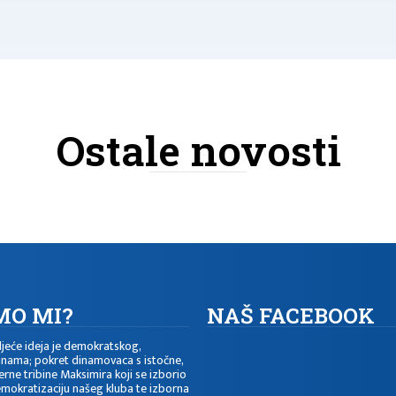
Ostale novosti
MO MI?
NAŠ FACEBOOK
ljeće
ideja je demokratskog,
inama;
pokret dinamovaca s istočne,
erne tribine Maksimira koji se izborio
mokratizaciju našeg kluba te izborna