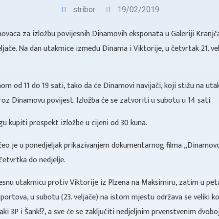
stribor
19/02/2019
ovaca za izložbu povijesnih Dinamovih eksponata u Galeriji Kranjč
eljače. Na dan utakmice između Dinama i Viktorije, u četvrtak 21. ve
m od 11 do 19 sati, tako da će Dinamovi navijači, koji stižu na utak
oz Dinamovu povijest. Izložba će se zatvoriti u subotu u 14 sati.
gu kupiti prospekt izložbe u cijeni od 30 kuna.
čeo je u ponedjeljak prikazivanjem dokumentarnog filma „Dinamovo p
četvrtka do nedjelje.
jesnu utakmicu protiv Viktorije iz Plzena na Maksimiru, zatim u p
sportova, u subotu (23. veljače) na istom mjestu održava se veliki
aki 3P i Šank!?, a sve će se zaključiti nedjeljnim prvenstvenim dvob