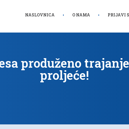
NASLOVNICA
O NAMA
PRIJAVI 
resa produženo trajanj
proljeće!