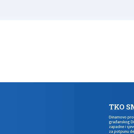
TKO S
Dinamovo pro
građanskog D
zapadne i sjev
za potpunu de