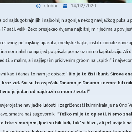
stribor
14/02/2020
a od najdugotrajnijih i najbolnijih agonija nekog navijačkog puka u p
 17 sati, veliki Zeko presjekao dvjema najbitnijim riječima u povijes
esivnog policijskog aparata, medijske hajke, institucionalizirane 
ćina normalnih unaprijed potpisala poraz uz mirnu kapitulaciju. Ali 
jediti. S malim, ali najljepšim prišivenim grbom na „spitki“ i najveć
ktivni kao i danas to nam je opisao:
“Bio je to čisti bunt. Sirova en
kroz zid. Svi su to osjećali. Dinamo je Dinamo i nemre biti nika
tivno je jedan od najdražih u mom životu!”
evjerojatne navijačke ludosti i zagriženosti kulminirala je na Ono V
žave, smatra naš sugovornik:
“Teško mi je to opisati. Nismo znali
 frke s murijom, ljudi su bili ludi, tak’ si blizu, ali još uvijek 
m. Ne sjećam se kako sam tamo završio, ali u jednom trenutku