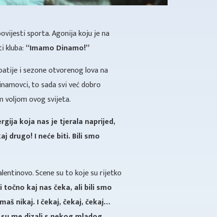
ovijesti sporta. Agonija koju je na
ti kluba:
“Imamo Dinamo!”
apatije i sezone otvorenog lova na
dinamovci, to sada svi već dobro
om voljom ovog svijeta.
ergija koja nas je tjerala naprijed,
j drugo! I neće biti. Bili smo
alentinovo. Scene su to koje su rijetko
 točno kaj nas čeka, ali bili smo
nemaš nikaj. I čekaj, čekaj, čekaj…
 su me dizali s nekog mladog