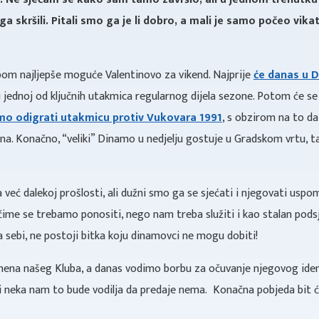
 skršili. Pitali smo ga je li dobro, a mali je samo počeo vik
om najljepše moguće Valentinovo za vikend. Najprije
će danas u Dv
jednoj od ključnih utakmica regularnog dijela sezone. Potom će se
mo odigrati utakmicu protiv Vukovara 1991
, s obzirom na to d
na. Konačno, “veliki” Dinamo u nedjelju gostuje u Gradskom vrtu, t
već dalekoj prošlosti, ali dužni smo ga se sjećati i njegovati uspo
e se trebamo ponositi, nego nam treba služiti i kao stalan podsjet
 sebi, ne postoji bitka koju dinamovci ne mogu dobiti!
ena našeg Kluba, a danas vodimo borbu za očuvanje njegovog identit
h i neka nam to bude vodilja da predaje nema. Konačna pobjeda bit 