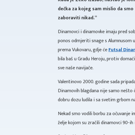
dečka za kojeg sam mislio da smo ga
zaboraviti nikad.”
Dinamovci i dinamovke imaju pred sob
ponos odmjeriti snage s Alumnusom u 
prema Vukovaru, gdje će
Futsal Dina
bila baš u Gradu Heroju, protiv domaći
sve naše navijače.
Valentinovo 2000. godine sada pripada 
Dinamovih blagdana nije samo nešto čim
dobru dozu ludila i sa svetim grbom na
Nekad smo vodili borbu za očuvanje im
želje kojom su zračili dinamovci 90-i