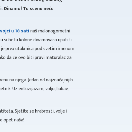
ati: Dinamo! Tu scenu neću
ojci u 18 sati
naš malonogometni
 u subotu kolone dinamovaca uputiti
a je prva utakmica pod svetim imenom
ako da će ovo biti pravi maturalac za
menu na njega. Jedan od najznačajnijih
nik. Uz entuzijazam, volju, ljubav,
eta. Sjetite se hrabrosti, volje i
će opet naša!