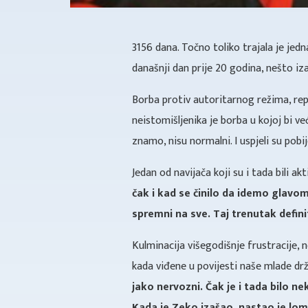
3156 dana. Točno toliko trajala je jedn
današnji dan prije 20 godina, nešto iza
Borba protiv autoritarnog režima, repr
neistomišljenika je borba u kojoj bi ve
znamo, nisu normalni. I uspjeli su pobi
Jedan od navijača koji su i tada bili a
čak i kad se činilo da idemo glavom 
spremni na sve. Taj trenutak defini
Kulminacija višegodišnje frustracije, n
kada viđene u povijesti naše mlade dr
jako nervozni. Čak je i tada bilo neke
Kada je Zeko izašao, nastao je lo